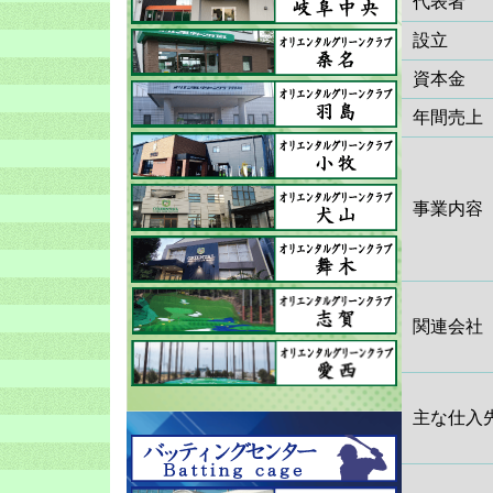
代表者
設立
資本金
年間売上
事業内容
関連会社
主な仕入